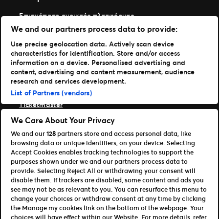
Επισκόπηση ανοικτής πλατφόρμας
Συνεργάτες & Συνεργάτες Διανομής
We and our partners process data to provide:
Προγραμματιστές (API και SDK)
Use precise geolocation data. Actively scan device
Πόροι
characteristics for identification. Store and/or access
information on a device. Personalised advertising and
Κέντρο Τύπου
content, advertising and content measurement, audience
Υποστήριξη
research and services development.
Portfolio
List of Partners (vendors)
Ticketmaster
Front Gate Tickets
We Care About Your Privacy
TicketWeb
We and our
128
partners store and access personal data, like
Universe
browsing data or unique identifiers, on your device. Selecting
Elevate
Accept Cookies enables tracking technologies to support the
Εταίροι
purposes shown under we and our partners process data to
provide. Selecting Reject All or withdrawing your consent will
Επισκόπηση ανοικτής πλατφόρμας
disable them. If trackers are disabled, some content and ads you
Συνεργάτες & Συνεργάτες Διανομής
see may not be as relevant to you. You can resurface this menu to
Προγραμματιστές (API και SDK)
change your choices or withdraw consent at any time by clicking
the Manage my cookies link on the bottom of the webpage. Your
Terms of Use
Πολιτική Απορρήτου
Πολιτική Cookies
choices will have effect within our Website. For more details, refer