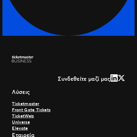
LinkedIn
X (Form
Συνδεθείτε μαζί μας
Λύσεις
Ticketmaster
Front Gate Tickets
TicketWeb
Universe
Elevate
Εταιρεία