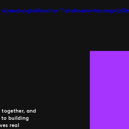
ς Λύσεις
Insights
Γιατί την Ticketmaster
Υποστήριξη
Κέ
 Εισιτηρίων
Η Ιστορία Μας
γκ & Αναλυτική
Η Ομάδα Μας
υμένη Συνεργασία
Οι Πελάτες Μας
ιξη Πελατών
o together, and
 to building
ves real