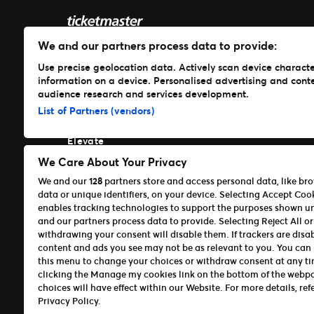
We and our partners process data to provide:
Λύσεις
Use precise geolocation data. Actively scan device characteri
information on a device. Personalised advertising and cont
Ticketmaster
audience research and services development.
Front Gate Tickets
List of Partners (vendors)
TicketWeb
Universe
Elevate
Portfolio
We Care About Your Privacy
We and our
128
partners store and access personal data, like br
Ticketmaster
data or unique identifiers, on your device. Selecting Accept Coo
Front Gate Tickets
enables tracking technologies to support the purposes shown u
TicketWeb
and our partners process data to provide. Selecting Reject All or
Universe
withdrawing your consent will disable them. If trackers are disa
Elevate
content and ads you see may not be as relevant to you. You can 
this menu to change your choices or withdraw consent at any t
Terms of Use
Πολιτική Απορρήτου
Πολιτική Cookies
Δ
clicking the Manage my cookies link on the bottom of the webp
choices will have effect within our Website. For more details, refe
©Ticketmaster 2026
Privacy Policy.