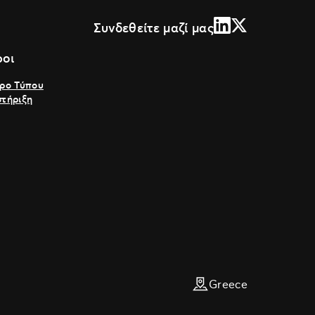
LinkedIn
X (Formally Tw
Συνδεθείτε μαζί μας
οι
ρο Τύπου
τήριξη
Greece