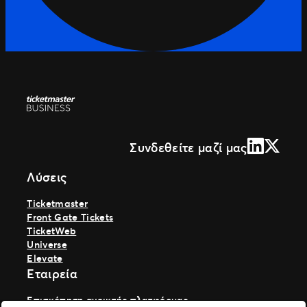
LinkedIn
X (Form
Συνδεθείτε μαζί μας
Λύσεις
Ticketmaster
Front Gate Tickets
TicketWeb
Universe
Elevate
Εταιρεία
Επισκόπηση ανοικτής πλατφόρμας