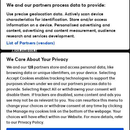
Συνεργάτες & Συνεργάτες Διανομής
We and our partners process data to provide:
Προγραμματιστές (API και SDK)
Use precise geolocation data. Actively scan device
Πόροι
characteristics for identification. Store and/or access
information on a device. Personalised advertising and
Κέντρο Τύπου
content, advertising and content measurement, audience
Υποστήριξη
research and services development.
Portfolio
List of Partners (vendors)
Ticketmaster
Front Gate Tickets
We Care About Your Privacy
TicketWeb
We and our
128
partners store and access personal data, like
Universe
browsing data or unique identifiers, on your device. Selecting
Elevate
Accept Cookies enables tracking technologies to support the
Εταίροι
purposes shown under we and our partners process data to
provide. Selecting Reject All or withdrawing your consent will
Επισκόπηση ανοικτής πλατφόρμας
disable them. If trackers are disabled, some content and ads you
Συνεργάτες & Συνεργάτες Διανομής
see may not be as relevant to you. You can resurface this menu to
Προγραμματιστές (API και SDK)
change your choices or withdraw consent at any time by clicking
the Manage my cookies link on the bottom of the webpage. Your
Terms of Use
Πολιτική Απορρήτου
Πολιτική Cookies
choices will have effect within our Website. For more details, refer
Διαχείριση των cookies και των επιλογών διαφήμισης
to our Privacy Policy.