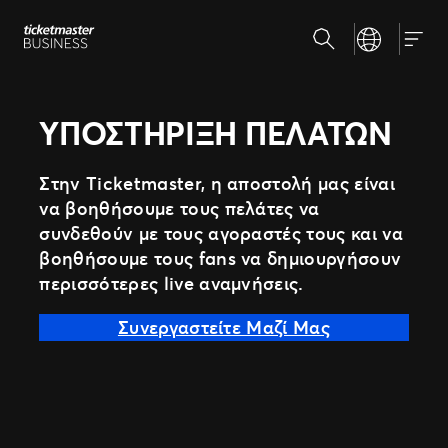
Μετάβαση
Αναζήτηση
Select your la
στο
Εταιρικές Λύσεις
Togg
περιεχόμενο
Πωλήσεις Εισιτηρίων
Μάρκετινγκ & Αναλυτική
Insights
ΥΠΟΣΤΉΡΙΞΗ ΠΕΛΑΤΏΝ
Εξειδικευμένη Συνεργασία
Υποστήριξη Πελατών
Στην Ticketmaster, η αποστολή μας είναι
Γιατί την Ticketmaster
να βοηθήσουμε τους πελάτες να
συνδεθούν με τους αγοραστές τους και να
Η Ιστορία Μας
βοηθήσουμε τους fans να δημιουργήσουν
Η Ομάδα Μας
Υποστήριξη
περισσότερες live αναμνήσεις.
Οι Πελάτες Μας
Συνεργαστείτε Μαζί Μας
Κέντρο Τύπου